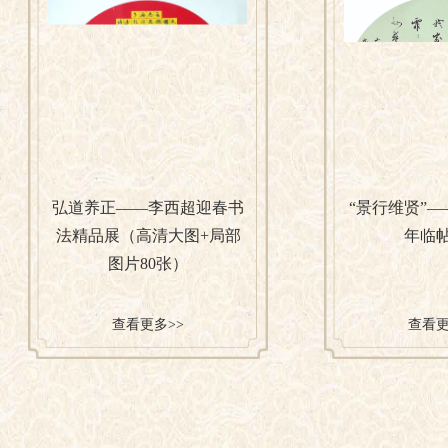
弘道养正——李西超迎春书
“景行维贤”
法精品展（高清大图+局部
年临
图片80张）
查看更多>>
查看更