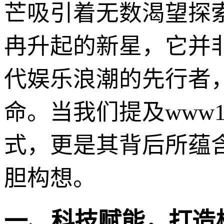
芒吸引着无数渴望探索
冉升起的新星，它并
代娱乐浪潮的先行者
命。当我们提及www
式，更是其背后所蕴
胆构想。
一、科技赋能，打造