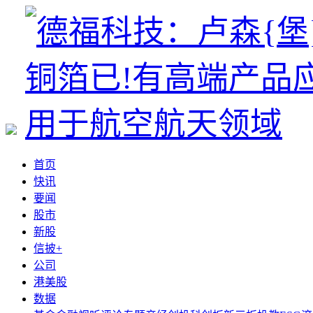
首页
快讯
要闻
股市
新股
信披+
公司
港美股
数据