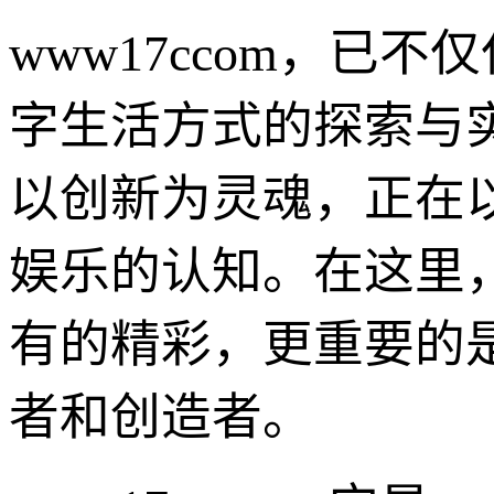
www17ccom，
字生活方式的探索与
以创新为灵魂，正在
娱乐的认知。在这里
有的精彩，更重要的
者和创造者。