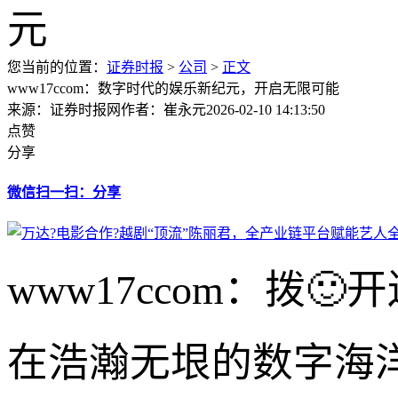
您当前的位置：
证券时报
>
公司
>
正文
www17ccom：数字时代的娱乐新纪元，开启无限可能
来源：证券时报网
作者：崔永元
2026-02-10 14:13:50
点赞
分享
微信扫一扫：分享
www17ccom：拨
在浩瀚无垠的数字海