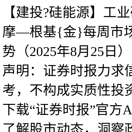
【建投?硅能源】工业
摩—根基{金}每周市
势（2025年8月25日）
声明：证券时报力求
考，不构成实质性投
下载“证券时报”官方
了解股市动态，洞察