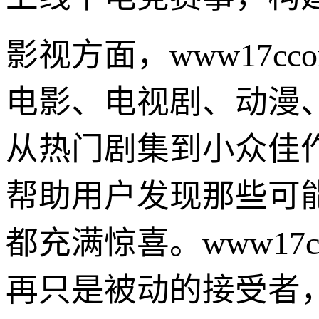
影视方面，www17
电影、电视剧、动漫
从热门剧集到小众佳
帮助用户发现那些可能
都充满惊喜。www1
再只是被动的接受者