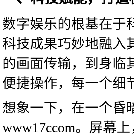
数字娱乐的根基在于科
科技成果巧妙地融入
的画面传输，到身临
便捷操作，每一个细
想象一下，在一个昏
www17ccom。