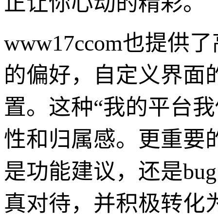
正让你心动的精彩。
www17ccom也
的偏好，自定义界面
置。这种“我的平台
性和归属感。更重要的
是功能建议，还是bu
真对待，并积极转化