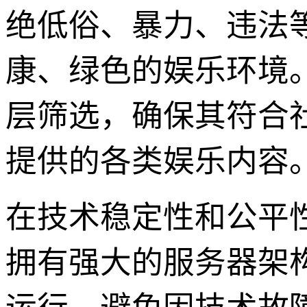
绝低俗、暴力、违法
康、绿色的娱乐环境
层筛选，确保其符合
提供的各类娱乐内容
在技术稳定性和公平性
拥有强大的服务器架